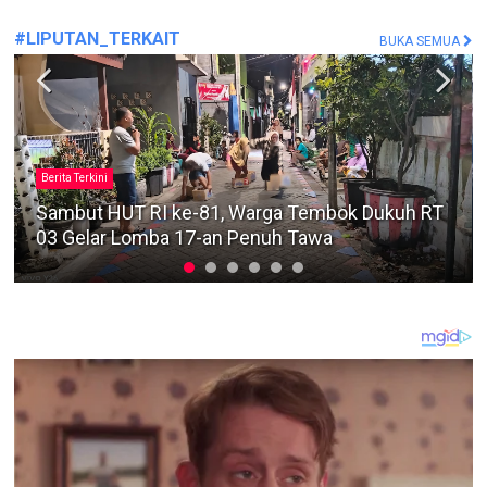
#LIPUTAN_TERKAIT
BUKA SEMUA
#MafiaTanah
Sengketa Lahan Pandegiling Makin Panas, Polisi
Diminta Segera Usut Agar Tidak Terjadi
Kegaduhan Di Surabaya