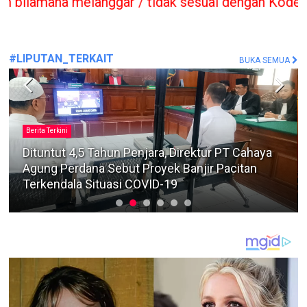
ggar / tidak sesuai dengan Kode Etik Jurnalis se
#LIPUTAN_TERKAIT
BUKA SEMUA
Berita Terkini
Sopir Pengangkut 141 Karton Rokok Ilegal
Dilepas, Publik Sorot Dasar Hukum Bea Cukai
Juanda