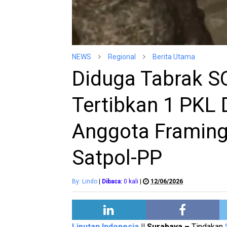
NEWS
Regional
Berita Utama
Diduga Tabrak S
Tertibkan 1 PKL
Anggota Framing
Satpol-PP
By: Lindo
|
Dibaca:
0
kali
|
12/06/2026
Liputan Indonesia
|| Surabaya –
Tindakan