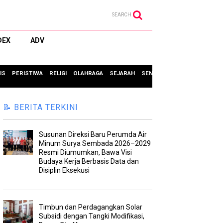
SEARCH
DEX
ADV
IS
PERISTIWA
RELIGI
OLAHRAGA
SEJARAH
SENI & BUDAYA
TIPS & TRIC
📝 BERITA TERKINI
Susunan Direksi Baru Perumda Air
Minum Surya Sembada 2026–2029
Resmi Diumumkan, Bawa Visi
Budaya Kerja Berbasis Data dan
Disiplin Eksekusi
Timbun dan Perdagangkan Solar
Subsidi dengan Tangki Modifikasi,