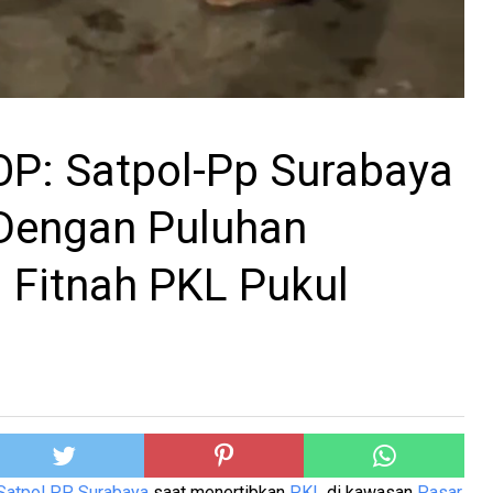
OP: Satpol-Pp Surabaya
 Dengan Puluhan
 Fitnah PKL Pukul
Satpol PP Surabaya
saat menertibkan
PKL
di kawasan
Pasar