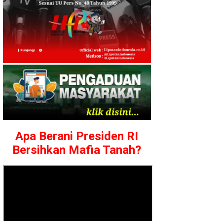
Apa Berani Presiden RI
Bersihkan Mafia Tanah?