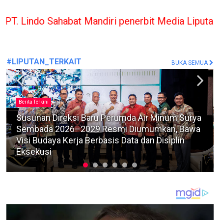
at Mandiri penerbit Media Liputan Indonesia hany
#LIPUTAN_TERKAIT
BUKA SEMUA
Berita Terkini
Timbun dan Perdagangkan Solar Subsidi dengan
Tangki Modifikasi, Bagus Diadili