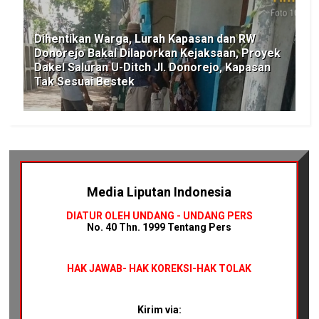
Dihentikan Warga, Lurah Kapasan dan RW
Donorejo Bakal Dilaporkan Kejaksaan, Proyek
Dakel Saluran U-Ditch Jl. Donorejo, Kapasan
Tak Sesuai Bestek
Media Liputan Indonesia
DIATUR OLEH UNDANG - UNDANG PERS
No. 40 Thn. 1999 Tentang Pers
HAK JAWAB-
HAK KOREKSI-HAK TOLAK
Kirim via: