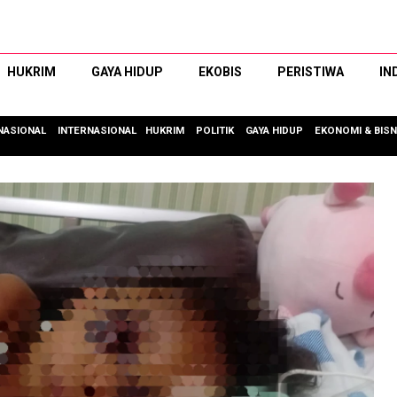
HUKRIM
GAYA HIDUP
EKOBIS
PERISTIWA
IN
NASIONAL
INTERNASIONAL
HUKRIM
POLITIK
GAYA HIDUP
EKONOMI & BISN