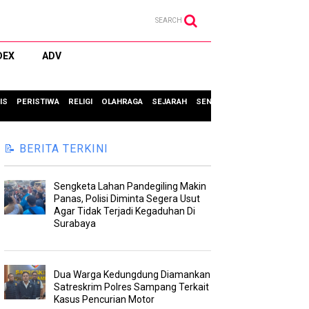
SEARCH
DEX
ADV
IS
PERISTIWA
RELIGI
OLAHRAGA
SEJARAH
SENI & BUDAYA
TIPS & TRIC
📝 BERITA TERKINI
Sengketa Lahan Pandegiling Makin
Panas, Polisi Diminta Segera Usut
Agar Tidak Terjadi Kegaduhan Di
Surabaya
Dua Warga Kedungdung Diamankan
Satreskrim Polres Sampang Terkait
Kasus Pencurian Motor