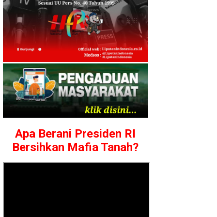
Apa Berani Presiden RI
Bersihkan Mafia Tanah?