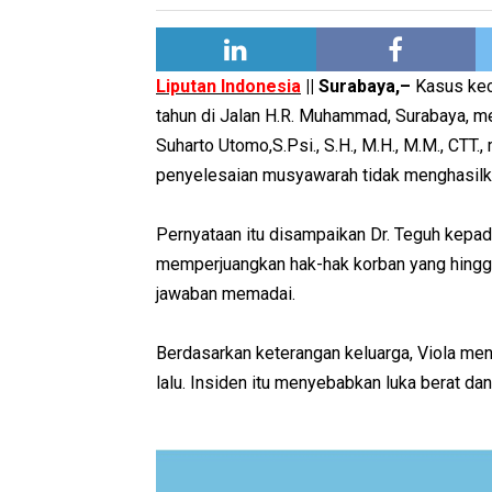
Liputan Indonesia
|| Surabaya,–
Kasus kece
tahun di Jalan H.R. Muhammad, Surabaya, m
Suharto Utomo,S.Psi., S.H., M.H., M.M., CTT
penyelesaian musyawarah tidak menghasilka
Pernyataan itu disampaikan Dr. Teguh kep
memperjuangkan hak-hak korban yang hingg
jawaban memadai.
Berdasarkan keterangan keluarga, Viola me
lalu. Insiden itu menyebabkan luka berat da