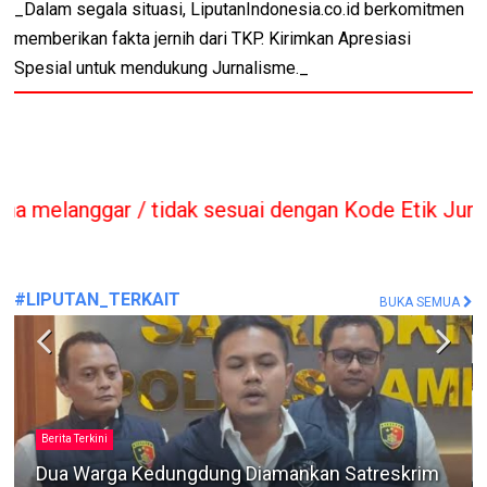
_Dalam segala situasi, LiputanIndonesia.co.id berkomitmen
memberikan fakta jernih dari TKP. Kirimkan Apresiasi
Spesial untuk mendukung Jurnalisme._
idak sesuai dengan Kode Etik Jurnalis sesuai UU T
#LIPUTAN_TERKAIT
BUKA SEMUA
Berita Terkini
Dituntut 4,5 Tahun Penjara, Direktur PT Cahaya
Agung Perdana Sebut Proyek Banjir Pacitan