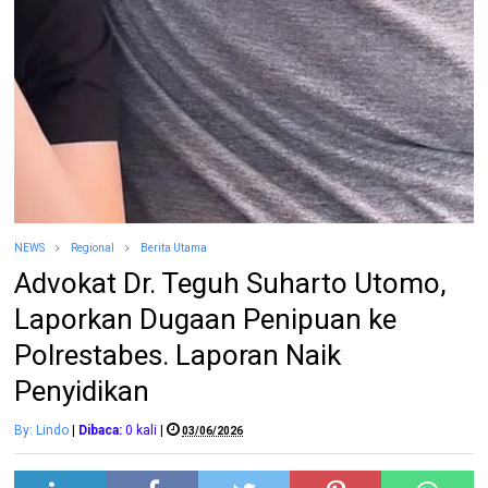
NEWS
Regional
Berita Utama
Advokat Dr. Teguh Suharto Utomo,
Laporkan Dugaan Penipuan ke
Polrestabes. Laporan Naik
Penyidikan
By: Lindo
|
Dibaca:
0
kali
|
03/06/2026