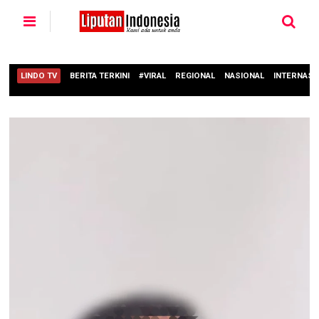
LINDO TV
BERITA TERKINI
#VIRAL
REGIONAL
NASIONAL
INTERNASI