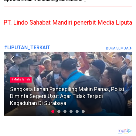
at Mandiri penerbit Media Liputan Indonesia hanya
#LIPUTAN_TERKAIT
BUKA SEMUA
Berita Terkini
Dua Warga Kedungdung Diamankan Satreskrim
Polres Sampang Terkait Kasus Pencurian Motor