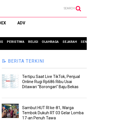
SEARCH
DEX
ADV
IS
PERISTIWA
RELIGI
OLAHRAGA
SEJARAH
SENI & BUDAYA
TIPS & TRIC
📝 BERITA TERKINI
Tertipu Saat Live TikTok, Penjual
Online Rugi Rp686 Ribu Usai
Ditawari "Borongan" Baju Bekas
Sambut HUT RI ke-81, Warga
Tembok Dukuh RT 03 Gelar Lomba
17-an Penuh Tawa