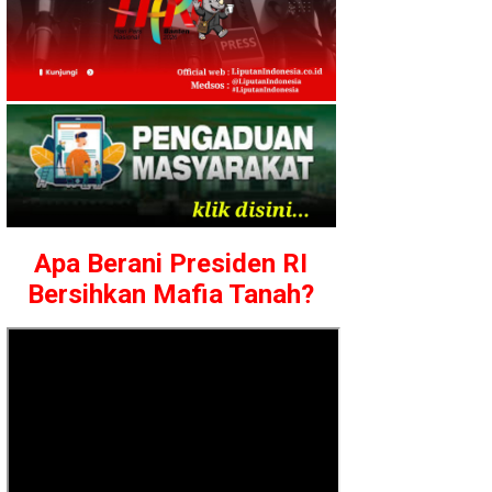
Apa Berani Presiden RI
Bersihkan Mafia Tanah?