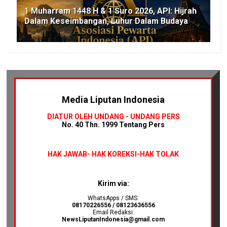
1 Muharram 1448 H & 1 Suro 2026, API: Hijrah
Dalam Keseimbangan, Luhur Dalam Budaya
Media Liputan Indonesia
DIATUR OLEH UNDANG - UNDANG PERS
No. 40 Thn. 1999 Tentang Pers
HAK JAWAB-
HAK KOREKSI-HAK TOLAK
Kirim via:
WhatsApps / SMS:
08170226556 / 08123636556
Email Redaksi:
NewsLiputanIndonesia@gmail.com