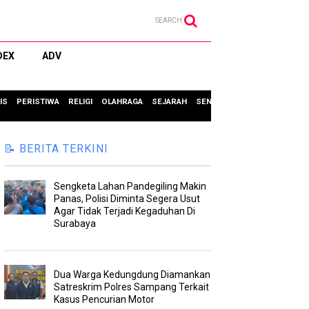
SEARCH
DEX
ADV
IS
PERISTIWA
RELIGI
OLAHRAGA
SEJARAH
SENI & BUDAYA
TIPS & TRIC
📝 BERITA TERKINI
Sengketa Lahan Pandegiling Makin
Panas, Polisi Diminta Segera Usut
Agar Tidak Terjadi Kegaduhan Di
Surabaya
Dua Warga Kedungdung Diamankan
Satreskrim Polres Sampang Terkait
Kasus Pencurian Motor