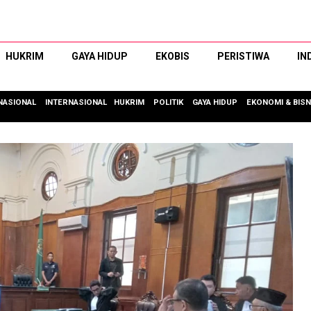
HUKRIM
GAYA HIDUP
EKOBIS
PERISTIWA
IN
NASIONAL
INTERNASIONAL
HUKRIM
POLITIK
GAYA HIDUP
EKONOMI & BISN