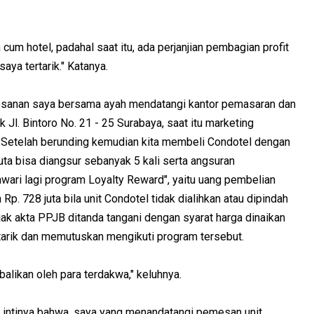
 cum hotel, padahal saat itu, ada perjanjian pembagian profit
ya tertarik." Katanya.
sanan saya bersama ayah mendatangi kantor pemasaran dan
Jl. Bintoro No. 21 - 25 Surabaya, saat itu marketing
. Setelah berunding kemudian kita membeli Condotel dengan
juta bisa diangsur sebanyak 5 kali serta angsuran
awari lagi program Loyalty Reward", yaitu uang pembelian
p. 728 juta bila unit Condotel tidak dialihkan atau dipindah
jak akta PPJB ditanda tangani dengan syarat harga dinaikan
tarik dan memutuskan mengikuti program tersebut.
balikan oleh para terdakwa," keluhnya.
 intinya bahwa, saya yang menandatangi pemesan unit