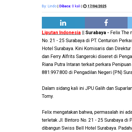
By: Lindo
|
Dibaca:
0
kali
|
17/04/2025
Liputan Indonesia
|| Surabaya -
Felix The 
No. 21 - 25 Surabaya di PT. Centurion Perk
Hotel Surabaya. Kini Komisaris dan Direktu
dan Ferry Alfrits Sangeroki diseret di Peng
Riana Putra Intaran terkait perkara Penipua
881.997.800 di Pengadilan Negeri (PN) Sur
Dalam sidang kali ini JPU Galih dan Suparl
Tomy.
Felix mengatakan bahwa, permasalah ini a
terletak Jl. Bintoro No. 21 - 25 Surabaya d
dibangun Swiss Bell Hotel Surabaya. Padaha