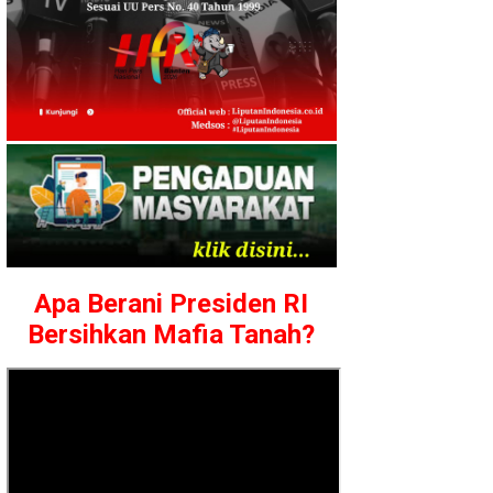
Apa Berani Presiden RI
Bersihkan Mafia Tanah?