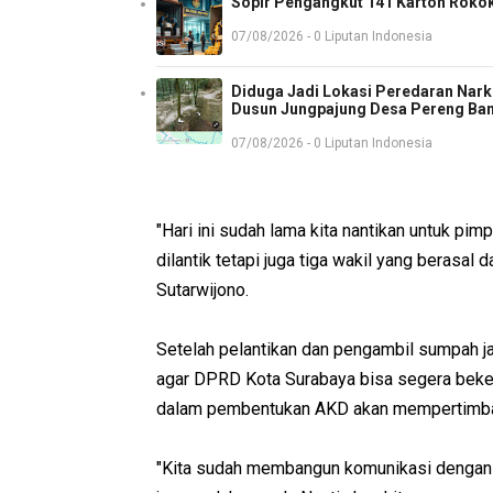
Sopir Pengangkut 141 Karton Rokok
07/08/2026 - 0 Liputan Indonesia
Diduga Jadi Lokasi Peredaran Nark
Dusun Jungpajung Desa Pereng Ba
07/08/2026 - 0 Liputan Indonesia
"Hari ini sudah lama kita nantikan untuk pi
dilantik tetapi juga tiga wakil yang berasal d
Sutarwijono.
Setelah pelantikan dan pengambil sumpah j
agar DPRD Kota Surabaya bisa segera bekerj
dalam pembentukan AKD akan mempertimban
"Kita sudah membangun komunikasi dengan pi