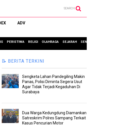
SEARCH
DEX
ADV
IS
PERISTIWA
RELIGI
OLAHRAGA
SEJARAH
SENI & BUDAYA
TIPS & TRIC
📝 BERITA TERKINI
Sengketa Lahan Pandegiling Makin
Panas, Polisi Diminta Segera Usut
Agar Tidak Terjadi Kegaduhan Di
Surabaya
Dua Warga Kedungdung Diamankan
Satreskrim Polres Sampang Terkait
Kasus Pencurian Motor