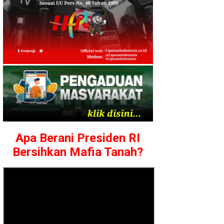
Apa Berani Presiden RI
Bersihkan Mafia Tanah?