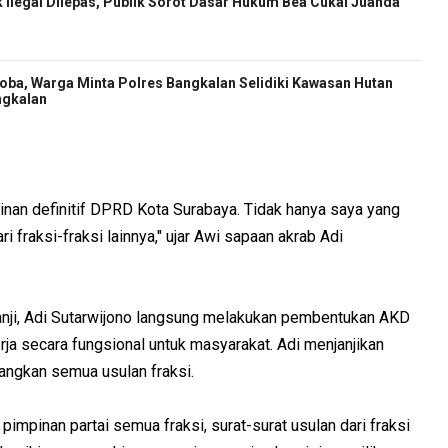
 Ilegal Dilepas, Publik Sorot Dasar Hukum Bea Cukai Juanda
oba, Warga Minta Polres Bangkalan Selidiki Kawasan Hutan
ngkalan
mpinan definitif DPRD Kota Surabaya. Tidak hanya saya yang
ari fraksi-fraksi lainnya," ujar Awi sapaan akrab Adi
anji, Adi Sutarwijono langsung melakukan pembentukan AKD
a secara fungsional untuk masyarakat. Adi menjanjikan
gkan semua usulan fraksi.
mpinan partai semua fraksi, surat-surat usulan dari fraksi