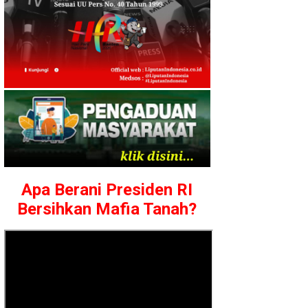
Apa Berani Presiden RI
Bersihkan Mafia Tanah?