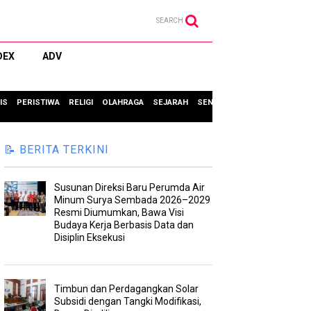
SEARCH
DEX
ADV
IS
PERISTIWA
RELIGI
OLAHRAGA
SEJARAH
SENI & BUDAYA
TIPS & TRIC
📝 BERITA TERKINI
Susunan Direksi Baru Perumda Air
Minum Surya Sembada 2026–2029
Resmi Diumumkan, Bawa Visi
Budaya Kerja Berbasis Data dan
Disiplin Eksekusi
Timbun dan Perdagangkan Solar
Subsidi dengan Tangki Modifikasi,