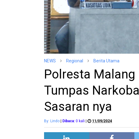
NEWS
Regional
Berita Utama
Polresta Malang 
Tumpas Narkoba 
Sasaran nya
By: Lindo
|
Dibaca:
0
kali
|
11/09/2024