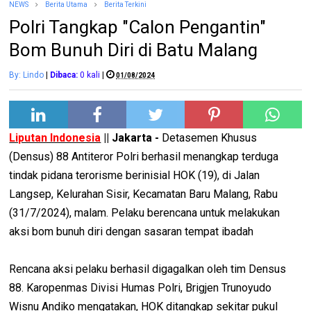
NEWS
Berita Utama
Berita Terkini
Polri Tangkap "Calon Pengantin"
Bom Bunuh Diri di Batu Malang
By: Lindo
|
Dibaca:
0
kali
|
01/08/2024
Liputan Indonesia
|| Jakarta -
Detasemen Khusus
(Densus) 88 Antiteror Polri berhasil menangkap terduga
tindak pidana terorisme berinisial HOK (19), di Jalan
Langsep, Kelurahan Sisir, Kecamatan Baru Malang, Rabu
(31/7/2024), malam. Pelaku berencana untuk melakukan
aksi bom bunuh diri dengan sasaran tempat ibadah
Rencana aksi pelaku berhasil digagalkan oleh tim Densus
88. Karopenmas Divisi Humas Polri, Brigjen Trunoyudo
Wisnu Andiko mengatakan, HOK ditangkap sekitar pukul