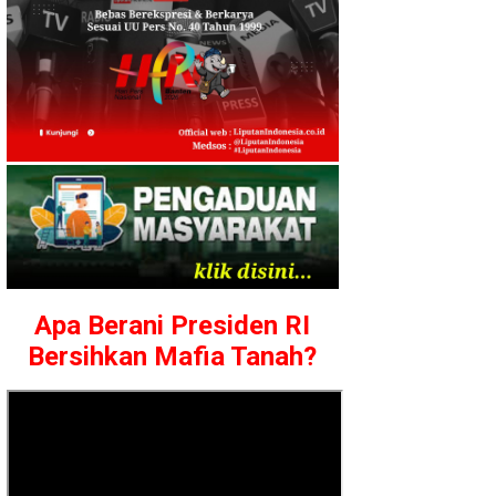
Apa Berani Presiden RI
Bersihkan Mafia Tanah?