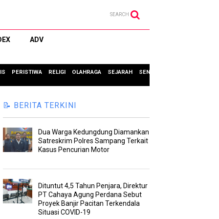
SEARCH
DEX
ADV
IS
PERISTIWA
RELIGI
OLAHRAGA
SEJARAH
SENI & BUDAYA
TIPS & TRIC
📝 BERITA TERKINI
Dua Warga Kedungdung Diamankan
Satreskrim Polres Sampang Terkait
Kasus Pencurian Motor
Dituntut 4,5 Tahun Penjara, Direktur
PT Cahaya Agung Perdana Sebut
Proyek Banjir Pacitan Terkendala
Situasi COVID-19