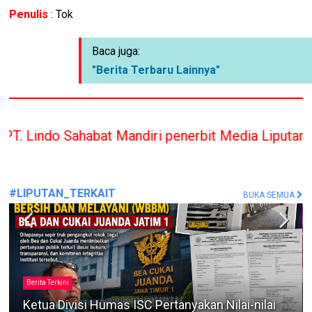
Penulis
: Tok
Baca juga:
"Berita Terbaru Lainnya"
at Mandiri penerbit Media Liputan Indonesia hany
#LIPUTAN_TERKAIT
BUKA SEMUA
Berita Terkini
Dugaan Narkoba dan Pencurian Resahkan
Dusun Jungpajung Desa Perreng, Polsek