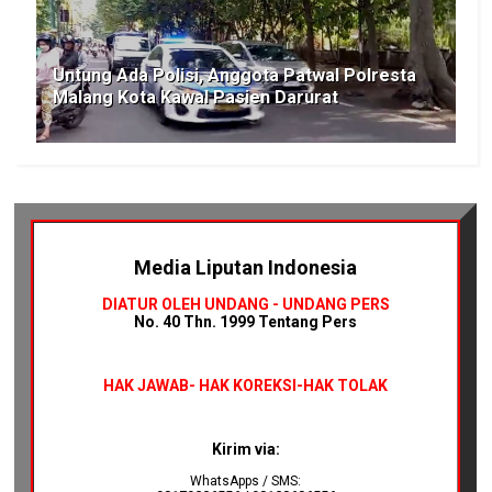
Untung Ada Polisi, Anggota Patwal Polresta
Malang Kota Kawal Pasien Darurat
Media Liputan Indonesia
DIATUR OLEH UNDANG - UNDANG PERS
No. 40 Thn. 1999 Tentang Pers
HAK JAWAB-
HAK KOREKSI-HAK TOLAK
Kirim via:
WhatsApps / SMS: