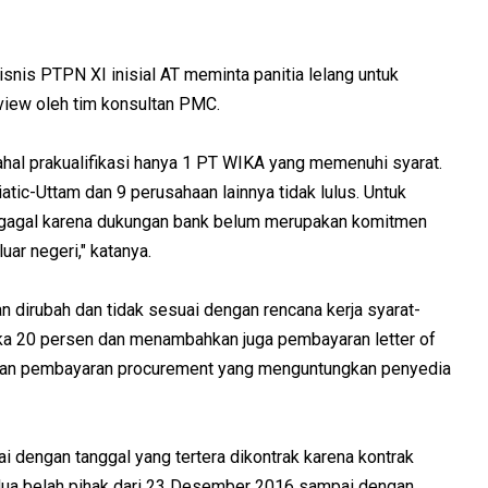
nis PTPN XI inisial AT meminta panitia lelang untuk
iew oleh tim konsultan PMC.
dahal prakualifikasi hanya 1 PT WIKA yang memenuhi syarat.
ic-Uttam dan 9 perusahaan lainnya tidak lulus. Untuk
 gagal karena dukungan bank belum merupakan komitmen
ar negeri," katanya.
an dirubah dan tidak sesuai dengan rencana kerja syarat-
 20 persen dan menambahkan juga pembayaran letter of
ahapan pembayaran procurement yang menguntungkan penyedia
ai dengan tanggal yang tertera dikontrak karena kontrak
kedua belah pihak dari 23 Desember 2016 sampai dengan