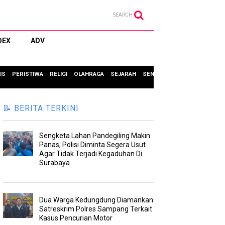
SEARCH
DEX
ADV
IS
PERISTIWA
RELIGI
OLAHRAGA
SEJARAH
SENI & BUDAYA
TIPS & TRIC
📝 BERITA TERKINI
Sengketa Lahan Pandegiling Makin
Panas, Polisi Diminta Segera Usut
Agar Tidak Terjadi Kegaduhan Di
Surabaya
Dua Warga Kedungdung Diamankan
Satreskrim Polres Sampang Terkait
Kasus Pencurian Motor