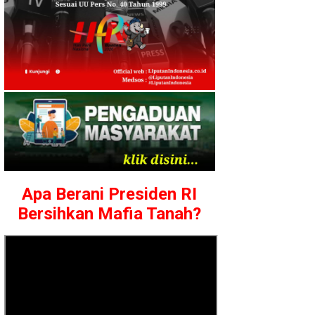
Apa Berani Presiden RI
Bersihkan Mafia Tanah?