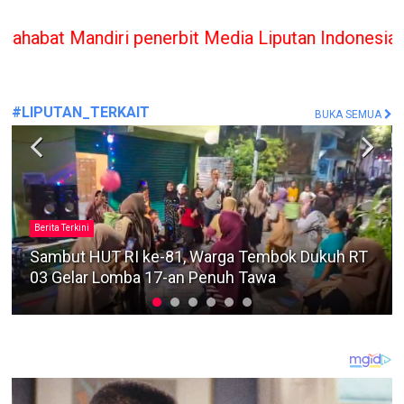
 penerbit Media Liputan Indonesia hanya memberika
#LIPUTAN_TERKAIT
BUKA SEMUA
#MafiaTanah
Sengketa Lahan Pandegiling Makin Panas, Polisi
Diminta Segera Usut Agar Tidak Terjadi
Kegaduhan Di Surabaya