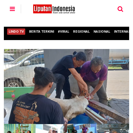
LINDO TV
BERITA TERKINI
#VIRAL
REGIONAL
NASIONAL
INTERNASI