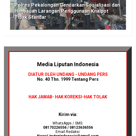
Polres Pekalongan Gencarkan Sosialisasi dan
Himbauan Larangan Penggunaan Knalpot
Tidak Standar
Media Liputan Indonesia
DIATUR OLEH UNDANG - UNDANG PERS
No. 40 Thn. 1999 Tentang Pers
HAK JAWAB-
HAK KOREKSI-HAK TOLAK
Kirim via:
WhatsApps / SMS:
08170226556 / 08123636556
Email Redaksi:
NewsLiputanIndonesia@gmail.com