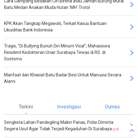
Cara Gampang Bedakan Ciri Betina atau Jantan Burung Murai
Batu Medan Anakan Muda Hutan 'MH' Trotol
KPK Akan Tangkap Megawati, Terkait Kasus Bantuan
Likuiditas Bank Indonesia
Tragis, "Di Bullying Bunuh Diri Minum Vixal", Mahasiswa
Resident Kedokteran Unair Surabaya Tewas di RS. dr.
Soetomo
Manfaat dan Khasiat Batu Badar Besi Untuk Manusia Secara
Alami
Terkini
Investigasi
Dumas
Sengketa Lahan Pandegiling Makin Panas, Polisi Diminta
Segera Usut Agar Tidak Terjadi Kegaduhan Di Surabaya
0