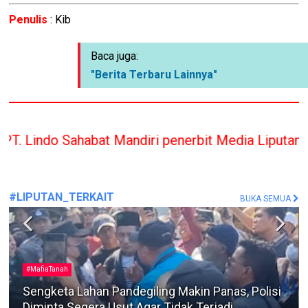
Penulis
: Kib
Baca juga:
"Berita Terbaru Lainnya"
t Mandiri penerbit Media Liputan Indonesia hanya 
#LIPUTAN_TERKAIT
BUKA SEMUA
Berita Terkini
Dua Warga Kedungdung Diamankan Satreskrim