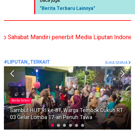
Baca juga:
"Berita Terbaru Lainnya"
iri penerbit Media Liputan Indonesia hanya member
#LIPUTAN_TERKAIT
BUKA SEMUA
#MafiaTanah
Sengketa Lahan Pandegiling Makin Panas, Polisi
Diminta Segera Usut Agar Tidak Terjadi
Kegaduhan Di Surabaya