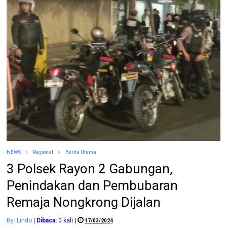
NEWS
Regional
Berita Utama
3 Polsek Rayon 2 Gabungan,
Penindakan dan Pembubaran
Remaja Nongkrong Dijalan
By: Lindo
|
Dibaca:
0
kali
|
17/03/2024