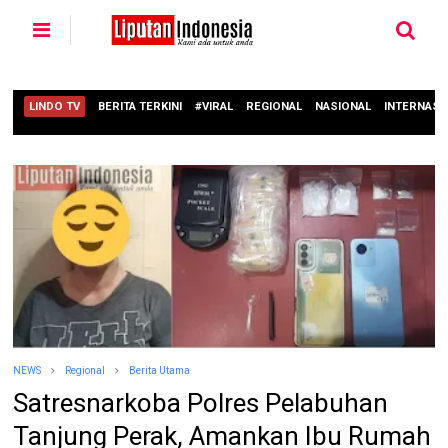
LINDO TV
BERITA TERKINI
#VIRAL
REGIONAL
NASIONAL
INTERNASI
NEWS
Regional
Berita Utama
Satresnarkoba Polres Pelabuhan
Tanjung Perak, Amankan Ibu Rumah