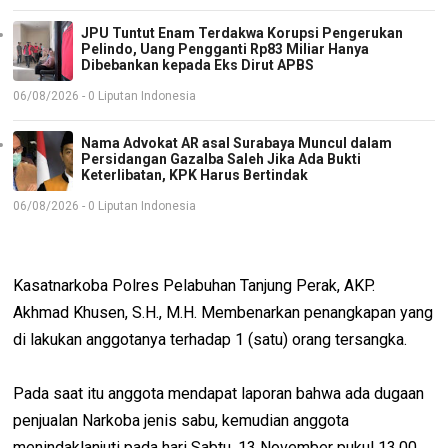
JPU Tuntut Enam Terdakwa Korupsi Pengerukan
Pelindo, Uang Pengganti Rp83 Miliar Hanya
Dibebankan kepada Eks Dirut APBS
06/08/2026 - 0 Liputan Indonesia
Nama Advokat AR asal Surabaya Muncul dalam
Persidangan Gazalba Saleh Jika Ada Bukti
Keterlibatan, KPK Harus Bertindak
06/08/2026 - 0 Liputan Indonesia
Kasatnarkoba Polres Pelabuhan Tanjung Perak, AKP.
Akhmad Khusen, S.H., M.H. Membenarkan penangkapan yang
di lakukan anggotanya terhadap 1 (satu) orang tersangka.
Pada saat itu anggota mendapat laporan bahwa ada dugaan
penjualan Narkoba jenis sabu, kemudian anggota
menindaklanjuti pada hari Sabtu, 13 November pukul 13.00