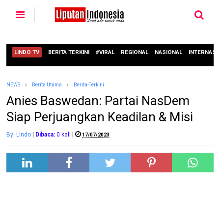
LINDO TV
BERITA TERKINI
#VIRAL
REGIONAL
NASIONAL
INTERNASI
NEWS
Berita Utama
Berita-Terkini
Anies Baswedan: Partai NasDem
Siap Perjuangkan Keadilan & Misi
By: Lindo
|
Dibaca:
0
kali
|
17/07/2023