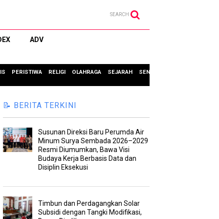
SEARCH
DEX
ADV
IS
PERISTIWA
RELIGI
OLAHRAGA
SEJARAH
SENI & BUDAYA
TIPS & TRIC
📝 BERITA TERKINI
Susunan Direksi Baru Perumda Air
Minum Surya Sembada 2026–2029
Resmi Diumumkan, Bawa Visi
Budaya Kerja Berbasis Data dan
Disiplin Eksekusi
Timbun dan Perdagangkan Solar
Subsidi dengan Tangki Modifikasi,