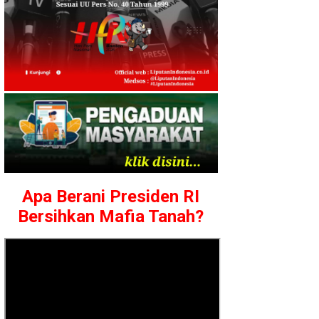
Apa Berani Presiden RI
Bersihkan Mafia Tanah?