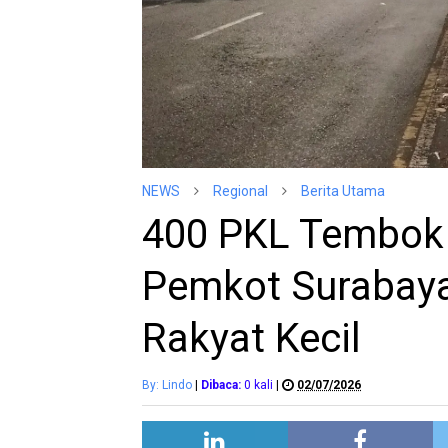
NEWS
Regional
Berita Utama
400 PKL Tembok 
Pemkot Surabay
Rakyat Kecil
By: Lindo
|
Dibaca:
0
kali
|
02/07/2026