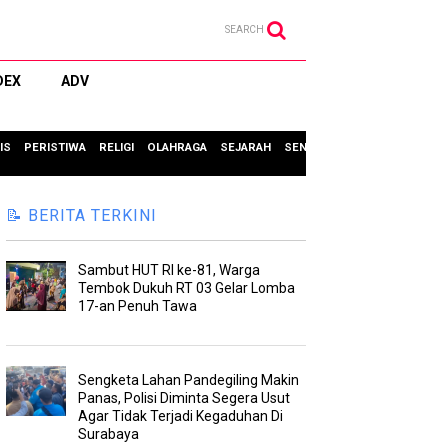
SEARCH
DEX
ADV
IS
PERISTIWA
RELIGI
OLAHRAGA
SEJARAH
SENI & BUDAYA
TIPS & TRIC
📝 BERITA TERKINI
Sambut HUT RI ke-81, Warga
Tembok Dukuh RT 03 Gelar Lomba
17-an Penuh Tawa
Sengketa Lahan Pandegiling Makin
Panas, Polisi Diminta Segera Usut
Agar Tidak Terjadi Kegaduhan Di
Surabaya