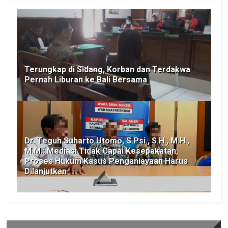
Terungkap di Sidang, Korban dan Terdakwa
Pernah Liburan ke Bali Bersama
Dr. Teguh Suharto Utomo, S.Psi., S.H., M.H.,
M.M.: Mediasi Tidak Capai Kesepakatan,
Proses Hukum Kasus Penganiayaan Harus
Dilanjutkan