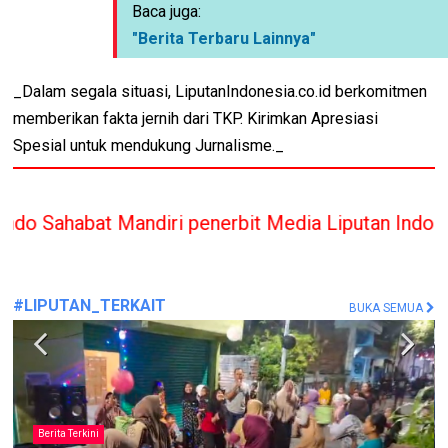
Baca juga:
"Berita Terbaru Lainnya"
_Dalam segala situasi, LiputanIndonesia.co.id berkomitmen
memberikan fakta jernih dari TKP. Kirimkan Apresiasi
Spesial untuk mendukung Jurnalisme._
ndiri penerbit Media Liputan Indonesia hanya memb
#LIPUTAN_TERKAIT
BUKA SEMUA
#MafiaTanah
Sengketa Lahan Pandegiling Makin Panas, Polisi