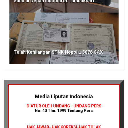
Sabu di Depan Indomaret Tambaksari
Telah Kehilangan STNK Nopol L 5078 CAX
Media Liputan Indonesia
DIATUR OLEH UNDANG - UNDANG PERS
No. 40 Thn. 1999 Tentang Pers
HAK JAWAB-
HAK KOREKSI-HAK TOLAK