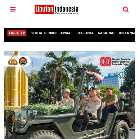
LINDO TV
BERITA TERKINI
#VIRAL
REGIONAL
NASIONAL
INTERNASI