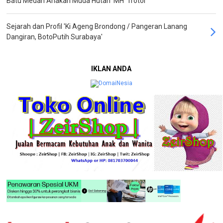
Batu Medan Anakan Muda Hutan 'MH' Trotol
Sejarah dan Profil 'Ki Ageng Brondong / Pangeran Lanang
Dangiran, BotoPutih Surabaya'
IKLAN ANDA