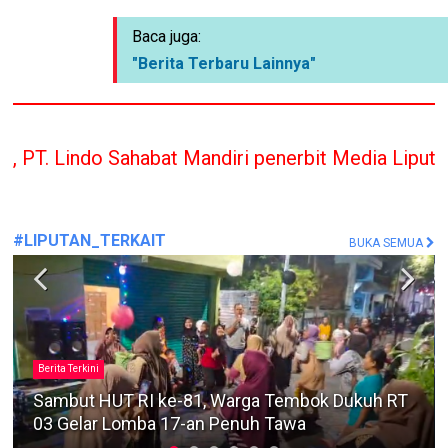
Baca juga:
"Berita Terbaru Lainnya"
abat Mandiri penerbit Media Liputan Indonesia han
#LIPUTAN_TERKAIT
BUKA SEMUA
#MafiaTanah
Sengketa Lahan Pandegiling Makin Panas, Polisi
Diminta Segera Usut Agar Tidak Terjadi
Kegaduhan Di Surabaya