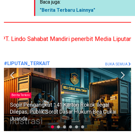
Baca juga:
"Berita Terbaru Lainnya"
at Mandiri penerbit Media Liputan Indonesia hany
#LIPUTAN_TERKAIT
BUKA SEMUA
Berita Terkini
Diduga Jadi Lokasi Peredaran Narkoba, Warga
Minta Polres Bangkalan Selidiki Kawasan Hutan
Dusun Jungpajung Desa Pereng Bangkalan