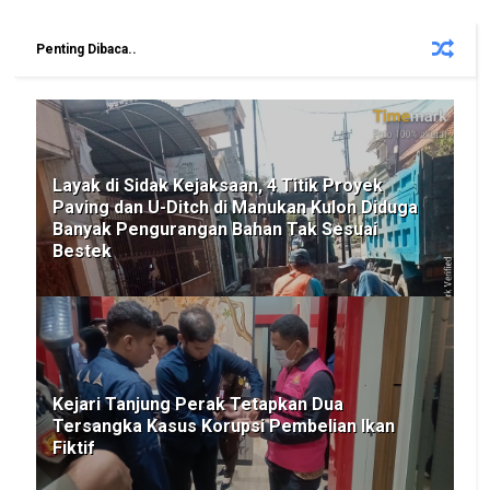
Penting Dibaca..
Layak di Sidak Kejaksaan, 4 Titik Proyek
Paving dan U-Ditch di Manukan Kulon Diduga
Banyak Pengurangan Bahan Tak Sesuai
Bestek
Kejari Tanjung Perak Tetapkan Dua
Tersangka Kasus Korupsi Pembelian Ikan
Fiktif