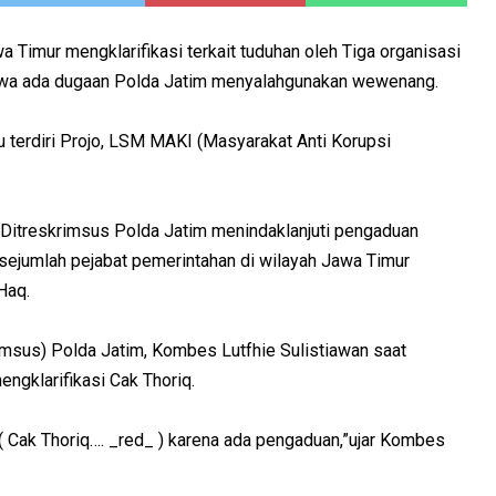
a Timur mengklarifikasi terkait tuduhan oleh Tiga organisasi
hwa ada dugaan Polda Jatim menyalahgunakan wewenang.
u terdiri Projo, LSM MAKI (Masyarakat Anti Korupsi
or Ditreskrimsus Polda Jatim menindaklanjuti pengaduan
sejumlah pejabat pemerintahan di wilayah Jawa Timur
Haq.
imsus) Polda Jatim, Kombes Lutfhie Sulistiawan saat
ngklarifikasi Cak Thoriq.
( Cak Thoriq…. _red_ ) karena ada pengaduan,”ujar Kombes