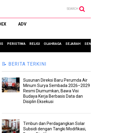
SEARCH
DEX
ADV
IS
PERISTIWA
RELIGI
OLAHRAGA
SEJARAH
SENI & BUDAYA
TIPS & TRIC
📝 BERITA TERKINI
Susunan Direksi Baru Perumda Air
Minum Surya Sembada 2026–2029
Resmi Diumumkan, Bawa Visi
Budaya Kerja Berbasis Data dan
Disiplin Eksekusi
Timbun dan Perdagangkan Solar
Subsidi dengan Tangki Modifikasi,