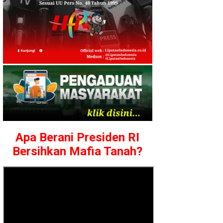
Apa Berani Presiden RI
Bersihkan Mafia Tanah?