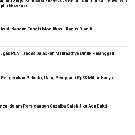
 Minum Surya Sembada 2026–2029 Resmi Diumumkan, Bawa Visi
iplin Eksekusi
sidi dengan Tangki Modifikasi, Bagus Diadili
etugas PLN Tandes Jelaskan Manfaatnya Untuk Pelanggan
Pengerukan Pelindo, Uang Pengganti Rp83 Miliar Hanya
cul dalam Persidangan Gazalba Saleh Jika Ada Bukti