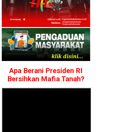
Apa Berani Presiden RI
Bersihkan Mafia Tanah?