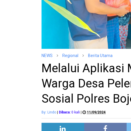
NEWS
Regional
Berita Utama
Melalui Aplikasi
Warga Desa Pele
Sosial Polres Bo
By: Lindo
|
Dibaca:
0
kali
|
11/09/2024