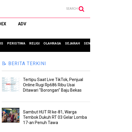
SEARCH
DEX
ADV
IS
PERISTIWA
RELIGI
OLAHRAGA
SEJARAH
SENI & BUDAYA
TIPS & TRIC
📝 BERITA TERKINI
Tertipu Saat Live TikTok, Penjual
Online Rugi Rp686 Ribu Usai
Ditawari "Borongan" Baju Bekas
Sambut HUT RI ke-81, Warga
Tembok Dukuh RT 03 Gelar Lomba
17-an Penuh Tawa