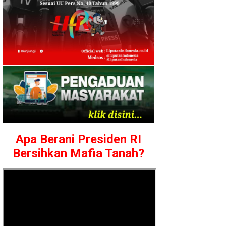
Apa Berani Presiden RI
Bersihkan Mafia Tanah?