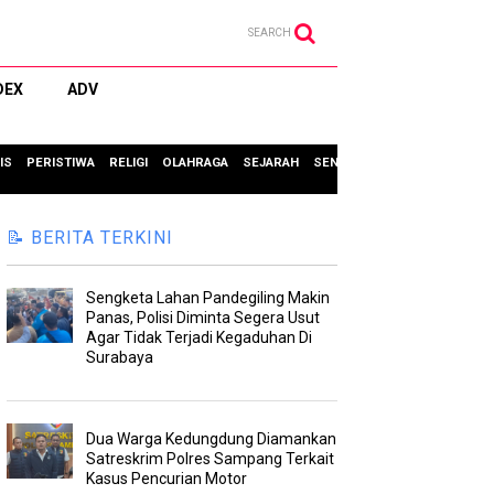
SEARCH
DEX
ADV
IS
PERISTIWA
RELIGI
OLAHRAGA
SEJARAH
SENI & BUDAYA
TIPS & TRIC
📝 BERITA TERKINI
Sengketa Lahan Pandegiling Makin
Panas, Polisi Diminta Segera Usut
Agar Tidak Terjadi Kegaduhan Di
Surabaya
Dua Warga Kedungdung Diamankan
Satreskrim Polres Sampang Terkait
Kasus Pencurian Motor