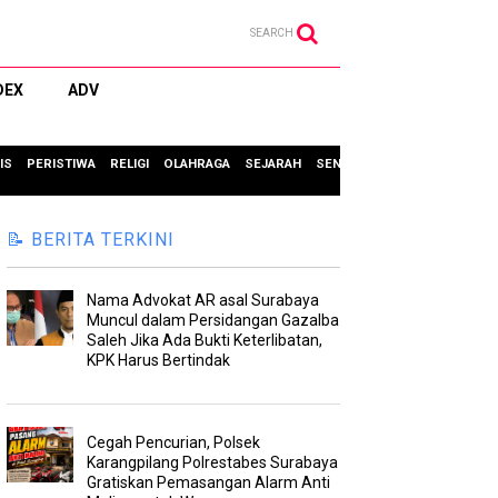
SEARCH
DEX
ADV
IS
PERISTIWA
RELIGI
OLAHRAGA
SEJARAH
SENI & BUDAYA
TIPS & TRIC
📝 BERITA TERKINI
Nama Advokat AR asal Surabaya
Muncul dalam Persidangan Gazalba
Saleh Jika Ada Bukti Keterlibatan,
KPK Harus Bertindak
Cegah Pencurian, Polsek
Karangpilang Polrestabes Surabaya
Gratiskan Pemasangan Alarm Anti