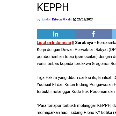
KEPPH
By: Lindo
|
Dibaca:
0
kali
|
26/08/2024
Liputan Indonesia
|| Surabaya -
Berdasarka
Kerja dengan Dewan Perwakilan Rakyat (DP
pemberhentian tetap (pemecatan) dengan di
vonis bebas kepada terdakwa Gregorius Rona
Tiga Hakim yang diberi sanksi itu, Erintua
Yudisial RI dan Ketua Bidang Pengawasan 
terbukti melanggar Kode Etik Pedoman dan
"Para terlapor terbukti melanggar KEPPH, de
memaparkan hasil sidang Pleno KY ketika r