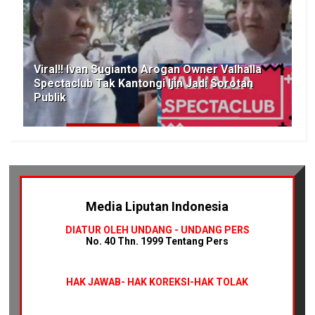
Viral!! Ivan Sugianto Arogan Owner Valhalla
Spectaclub Tak Kantongi Ijin Jadi Sorotan
Publik
Media Liputan Indonesia
DIATUR OLEH UNDANG - UNDANG PERS
No. 40 Thn. 1999 Tentang Pers
HAK JAWAB-
HAK KOREKSI-HAK TOLAK