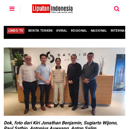
LINDO TV
BERITA TERKINI
#VIRAL
REGIONAL
NASIONAL
INTERNASI
Dok, foto dari Kiri Jonathan Benjamin, Sugiarto Wijono,
Paul Sathio, Antonius Auwyang, Anton Salim