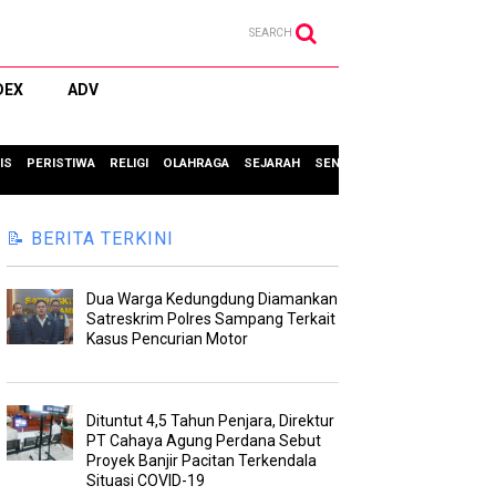
SEARCH
DEX
ADV
IS
PERISTIWA
RELIGI
OLAHRAGA
SEJARAH
SENI & BUDAYA
TIPS & TRIC
📝 BERITA TERKINI
Dua Warga Kedungdung Diamankan
Satreskrim Polres Sampang Terkait
Kasus Pencurian Motor
Dituntut 4,5 Tahun Penjara, Direktur
PT Cahaya Agung Perdana Sebut
Proyek Banjir Pacitan Terkendala
Situasi COVID-19