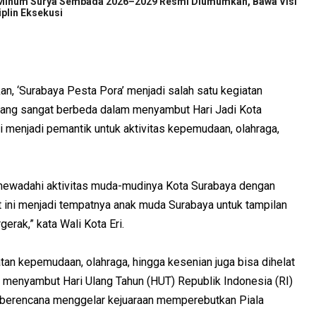
 Minum Surya Sembada 2026–2029 Resmi Diumumkan, Bawa Visi
iplin Eksekusi
n, ‘Surabaya Pesta Pora’ menjadi salah satu kegiatan
yang sangat berbeda dalam menyambut Hari Jadi Kota
i menjadi pemantik untuk aktivitas kepemudaan, olahraga,
i mewadahi aktivitas muda-mudinya Kota Surabaya dengan
ini menjadi tempatnya anak muda Surabaya untuk tampilan
erak,” kata Wali Kota Eri.
iatan kepemudaan, olahraga, hingga kesenian juga bisa dihelat
 menyambut Hari Ulang Tahun (HUT) Republik Indonesia (RI)
 berencana menggelar kejuaraan memperebutkan Piala