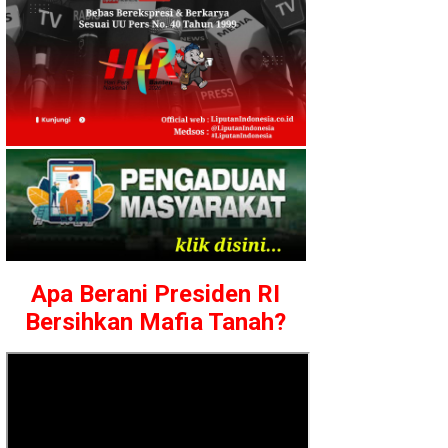
Apa Berani Presiden RI
Bersihkan Mafia Tanah?