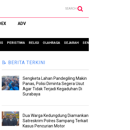
SEARCH
DEX
ADV
IS
PERISTIWA
RELIGI
OLAHRAGA
SEJARAH
SENI & BUDAYA
TIPS & TRIC
📝 BERITA TERKINI
Sengketa Lahan Pandegiling Makin
Panas, Polisi Diminta Segera Usut
Agar Tidak Terjadi Kegaduhan Di
Surabaya
Dua Warga Kedungdung Diamankan
Satreskrim Polres Sampang Terkait
Kasus Pencurian Motor