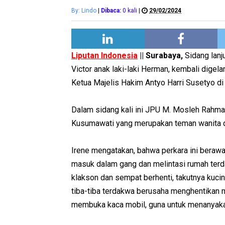
By: Lindo
|
Dibaca:
0
kali
|
29/02/2024
Liputan Indonesia
|| Surabaya,
Sidang lan
Victor anak laki-laki Herman, kembali dige
Ketua Majelis Hakim Antyo Harri Susetyo d
Dalam sidang kali ini JPU M. Mosleh Rahma
Kusumawati yang merupakan teman wanita da
Irene mengatakan, bahwa perkara ini beraw
masuk dalam gang dan melintasi rumah terd
klakson dan sempat berhenti, takutnya kucin
tiba-tiba terdakwa berusaha menghentikan 
membuka kaca mobil, guna untuk menanyaka