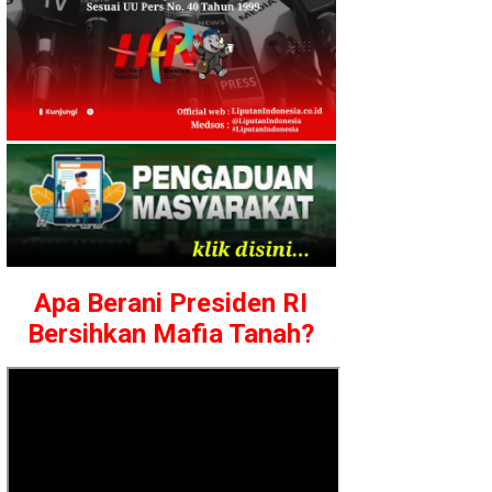
Apa Berani Presiden RI
Bersihkan Mafia Tanah?