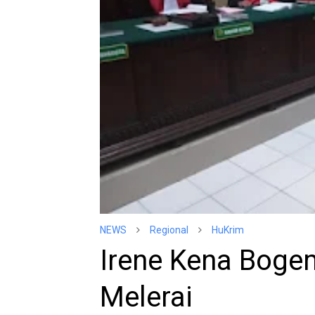
NEWS
Regional
HuKrim
Irene Kena Bogem
Melerai