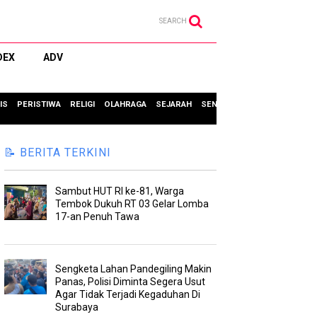
SEARCH
DEX
ADV
IS
PERISTIWA
RELIGI
OLAHRAGA
SEJARAH
SENI & BUDAYA
TIPS & TRIC
📝 BERITA TERKINI
Sambut HUT RI ke-81, Warga
Tembok Dukuh RT 03 Gelar Lomba
17-an Penuh Tawa
Sengketa Lahan Pandegiling Makin
Panas, Polisi Diminta Segera Usut
Agar Tidak Terjadi Kegaduhan Di
Surabaya