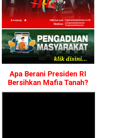
Apa Berani Presiden RI
Bersihkan Mafia Tanah?