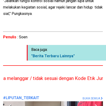
"Jalankan fungsi kontrol sosial namun jangan lupa untuk
melakukan kegiatan sosial, agar rejeki lancar dan hidup tidak
sial," Pungkasnya.
Penulis
: Soen
Baca juga:
"Berita Terbaru Lainnya"
idak sesuai dengan Kode Etik Jurnalis sesuai UU T
#LIPUTAN_TERKAIT
BUKA SEMUA