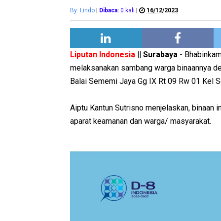
By: Lindo
|
Dibaca:
0
kali
|
16/12/2023
Liputan Indonesia
|| Surabaya -
Bhabinkam
melaksanakan sambang warga binaannya de
Balai Sememi Jaya Gg IX Rt 09 Rw 01 Kel
Aiptu Kantun Sutrisno menjelaskan, binaan 
aparat keamanan dan warga/ masyarakat.