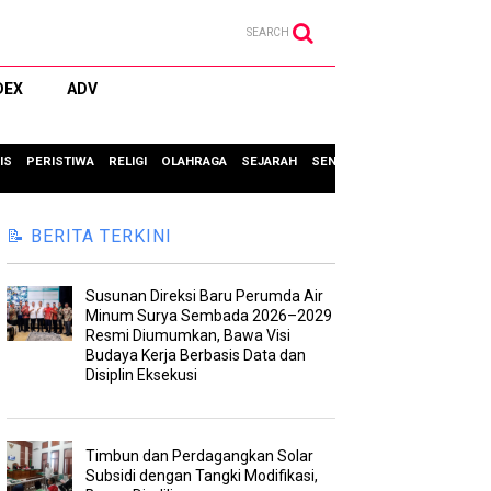
SEARCH
DEX
ADV
IS
PERISTIWA
RELIGI
OLAHRAGA
SEJARAH
SENI & BUDAYA
TIPS & TRIC
📝 BERITA TERKINI
Susunan Direksi Baru Perumda Air
Minum Surya Sembada 2026–2029
Resmi Diumumkan, Bawa Visi
Budaya Kerja Berbasis Data dan
Disiplin Eksekusi
Timbun dan Perdagangkan Solar
Subsidi dengan Tangki Modifikasi,