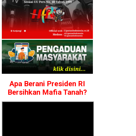
Apa Berani Presiden RI
Bersihkan Mafia Tanah?