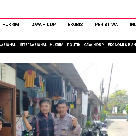
HUKRIM
GAYA HIDUP
EKOBIS
PERISTIWA
IN
NASIONAL
INTERNASIONAL
HUKRIM
POLITIK
GAYA HIDUP
EKONOMI & BISN