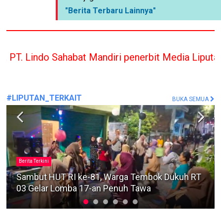
"Berita Terbaru Lainnya"
bat Mandiri penerbit Media Liputan Indonesia han
#LIPUTAN_TERKAIT
BUKA SEMUA
#MafiaTanah
Sengketa Lahan Pandegiling Makin Panas, Polisi
Diminta Segera Usut Agar Tidak Terjadi
Kegaduhan Di Surabaya