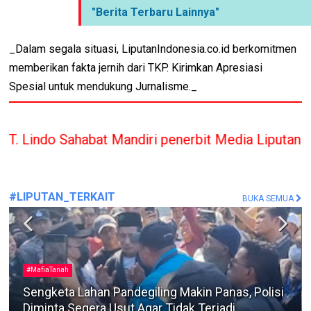
"Berita Terbaru Lainnya"
_Dalam segala situasi, LiputanIndonesia.co.id berkomitmen
memberikan fakta jernih dari TKP. Kirimkan Apresiasi
Spesial untuk mendukung Jurnalisme._
bat Mandiri penerbit Media Liputan Indonesia hany
#LIPUTAN_TERKAIT
BUKA SEMUA
Berita Terkini
Dua Warga Kedungdung Diamankan Satreskrim