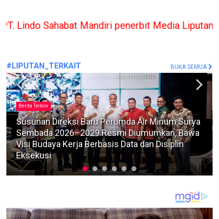
at Mandiri penerbit Media Liputan Indonesia hany
#LIPUTAN_TERKAIT
BUKA SEMUA
Berita Terkini
Timbun dan Perdagangkan Solar Subsidi dengan
Tangki Modifikasi, Bagus Diadili