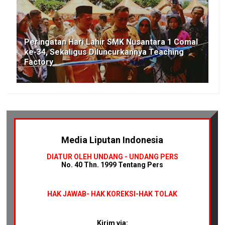
Peringatan Hari Lahir SMK Nusantara 1 Comal
ke-34, Sekaligus Diluncurkannya Teaching
Factory
Media Liputan Indonesia
DIATUR OLEH UNDANG - UNDANG PERS
No. 40 Thn. 1999 Tentang Pers
HAK JAWAB-
HAK KOREKSI-HAK TOLAK
Kirim via: