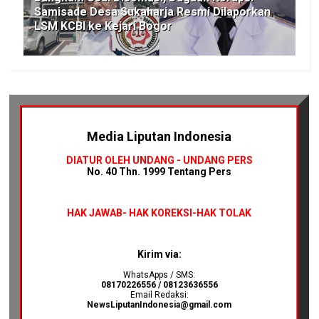
Samisade Desa Sukaharja Resmi Dilaporkan
LSM KCBI ke Kejari Bogor
Media Liputan Indonesia
DIATUR OLEH UNDANG - UNDANG PERS
No. 40 Thn. 1999 Tentang Pers
HAK JAWAB-
HAK KOREKSI-HAK TOLAK
Kirim via:
WhatsApps / SMS:
08170226556 / 08123636556
Email Redaksi:
NewsLiputanIndonesia@gmail.com