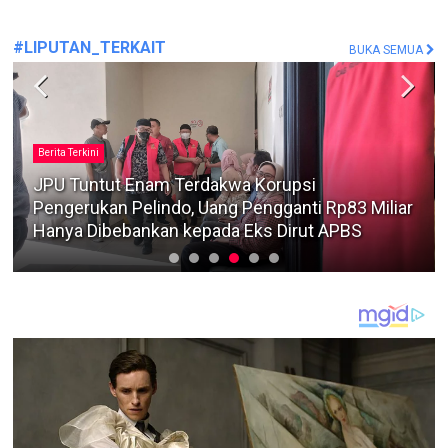
#LIPUTAN_TERKAIT
BUKA SEMUA
Berita Terkini
Nama Advokat AR asal Surabaya Muncul dalam
Persidangan Gazalba Saleh Jika Ada Bukti
Keterlibatan, KPK Harus Bertindak