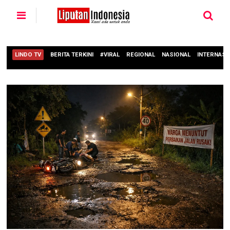
LINDO TV
BERITA TERKINI
#VIRAL
REGIONAL
NASIONAL
INTERNASI