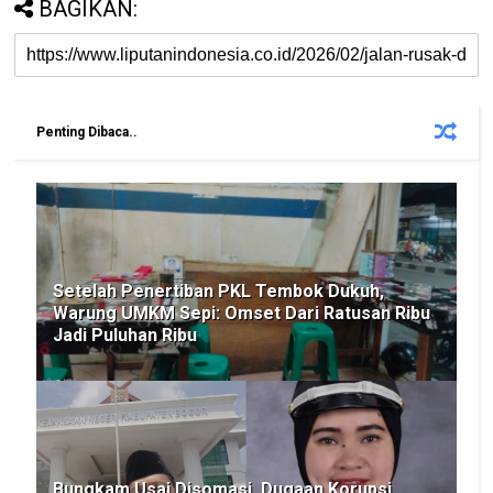
BAGIKAN:
Penting Dibaca..
Setelah Penertiban PKL Tembok Dukuh,
Warung UMKM Sepi: Omset Dari Ratusan Ribu
Jadi Puluhan Ribu
Bungkam Usai Disomasi, Dugaan Korupsi