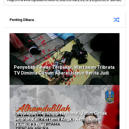
Penting Dibaca..
Penyebab Tewas Terbakar, Wartawan Tribrata
TV Diminta Oknum Aparat Hapus Berita Judi
Penurunan Tertinggi Nasional, Jatim Cetak
Sejarah Kali Pertama Angka Kemiskinan
Tembus 1 Digit